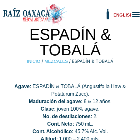
ENGLISH
ESPADÍN &
TOBALÁ
/
/ ESPADÍN & TOBALÁ
INICIO
MEZCALES
Agave:
ESPADÍN & TOBALÁ (Angustifolia Haw &
Potaturum Zucc).
Maduración del agave:
8 & 12 años.
Clase:
joven 100% agave.
No. de destilaciones:
2.
Cont. Neto:
750 mL.
Cont. Alcohólico:
45.7% Alc. Vol.
Altitud:
1,000 – 2,400 mts.